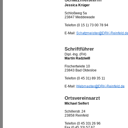
Jessica Krüger
Schloßweg 5a
23847 Meddewade
Telefon (0 15 1) 73 00 78 94
E-Mail:
Schriftführer
Dipl.-Ing. (FH)
Martin Radziwill
Fischertwiete 10
23843 Bad Oldesloe
Telefon (0 45 31) 89 35 11
E-Mail:
Ortsvereinsarzt
Michael Seifert
Schillerstr. 24
23858 Reinfeld
Telefon (0 45 33) 26 96
Fax (0 45 33) 57 67